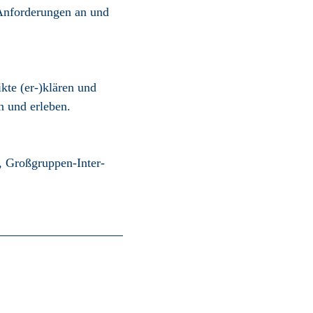
 Anforderungen an und
kte (er-)klären und
 und erleben.
, Groß­gruppen-Inter­