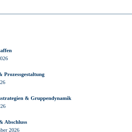
affen
2026
& Prozessgestaltung
026
nsstrategien & Gruppendynamik
026
& Abschluss
mber 2026