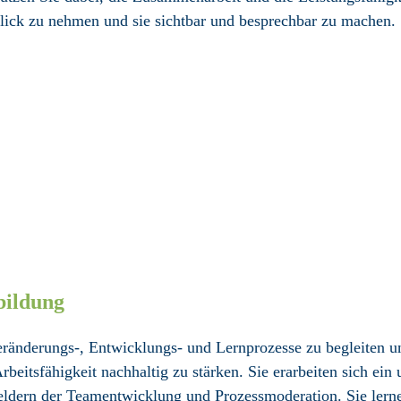
lick zu nehmen und sie sichtbar und besprech­bar zu machen.
bildung
Veränderungs-, Entwicklungs- und Lern­prozesse zu begleiten u
eits­fähigkeit nachhaltig zu stärken. Sie erarbeiten sich ei
feldern der Team­entwicklung und Prozess­moderation. Sie lern