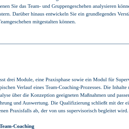
denen Sie das Team- und Gruppen­geschehen analysieren könn
stern. Darüber hinaus entwickeln Sie ein grund­legendes Verst
Team­geschehen mitge­stalten können.
st drei Module, eine Praxis­phase sowie ein Modul für Super­
typischen Verlauf eines Team-Coaching-Prozesses. Die Inhalte 
alyse über die Konzeption geeigneten Maß­nahmen und passend
ührung und Auswertung. Die Qualifizierung schließt mit der ei
nen Praxis­falls ab, der von uns super­visorisch begleitet wird.
 Team-Coaching