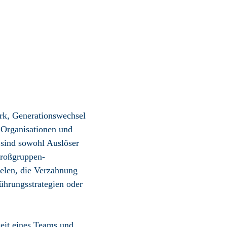
k, Generations­wechsel
 Organi­sationen und
 sind sowohl Auslöser
roß­gruppen­
ielen, die Verzahnung
hrungs­strategien oder
keit eines Teams und