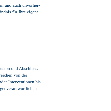
en und auch unvorher­
ändnis für Ihre eigene
vision und Abschluss.
reichen von der
er Inter­ventionen bis
gen­verantwort­lichen