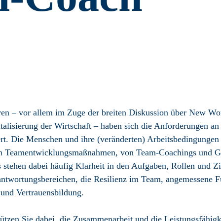
ren – vor allem im Zuge der breiten Diskussion über New Wor
italisierung der Wirtschaft – haben sich die Anforderungen an
rt. Die Menschen und ihre (veränderten) Arbeits­bedingungen
on Team­entwicklungs­maßnahmen, von Team-Coachings und G
stehen dabei häufig Klarheit in den Aufgaben, Rollen und Z
t­wortungs­bereichen, die Resilienz im Team, angemessene Fü
 und Vertrauens­bildung.
tzen Sie dabei, die Zusammen­arbeit und die Leistungs­fähig