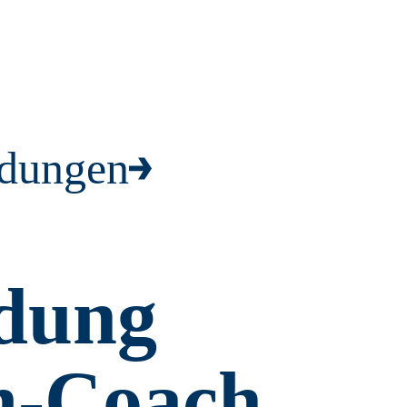
ldungen
ldung
m-Coach