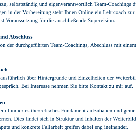
azu, selbst­ständig und eigen­verant­wortlich Team-Coachings 
en in der Vorbereitung steht Ihnen Online ein Lehrcoach zur
ist Voraus­setzung für die anschließende Supervision.
und Abschluss
on der durch­geführten Team-Coachings, Abschluss mit einem 
räch
ausführlich über Hinter­gründe und Einzel­heiten der Weiter­bi
espräch. Bei Interesse nehmen Sie bitte Kontakt zu mir auf.
ten
 ein fundiertes theoretisches Fundament aufzubauen und gem
lernen. Dies findet sich in Struktur und Inhalten der Weiter­bil
Inputs und konkrete Fall­arbeit greifen dabei eng ineinander.